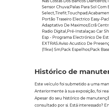
Nas Costas Dos Bancos Dianteiros
Sensor Chuva;Palas Para Sol Com 
Select,Tirefit;Touchpad;Acabament
Portão Traseiro Electrico Easy-Pa
Adaptativo De Maximos;Ecrã Centra
Radio Digital,Pré-Instalaçao Car Sh
Esp - Programa Electrónico De Est
EXTRAS:Aviso Acustico De Presen
(11kw) 5m;Pack Espelhos;Pack Base
Histórico de manute
Este veículo foi submetido a uma man
Anteriormente à sua exposição, foi re
Apesar do seu histórico de manutençã
consultado por si. Está interessado? 