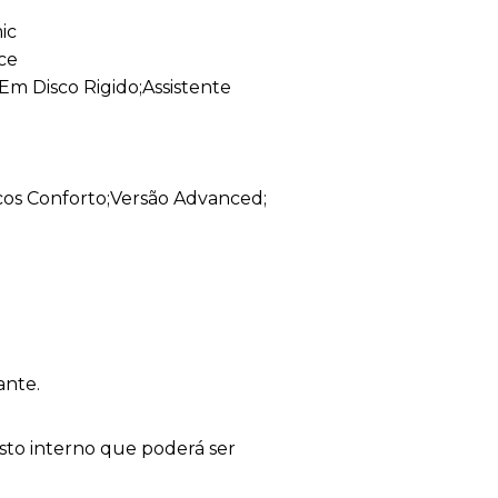
ic
ce
m Disco Rigido;Assistente
os Conforto;Versão Advanced;
ante.
sto interno que poderá ser