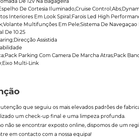
;Tomada De 12v Na Bagageira
Espelho De Cortesia Iluminado,Cruise Control;Abs;Dynam
os Interiores Em Look Spiral;Farois Led High Performan
ck;Volante Multifunções Em Pele;Sistema De Navegaçao E
l De 10.25
aring;Direcção Assistida
abilidade
ça;Pack Parking Com Camera De Marcha Atras;Pack Banc
;Eixo Multi-Link
nção
utenção que seguiu os mais elevados padrões de fabric
alizado um check-up final e uma limpeza profunda.
o não se encontrar exposto online, dispomos de um regi
Entre em contacto com a nossa equipa!