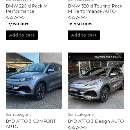
BMW 220 d Pack M
BMW 320 d Touring Pack
Performance
M Performance AUTO
Rated
Rated
17,950.00
€
18,950.00
€
0
0
out
out
of
of
Add to cart
Add to cart
5
5
Sem categoria
Sem categoria
BYD ATTO 3 COMFORT
BYD ATTO 3 Design AUTO
AUTO