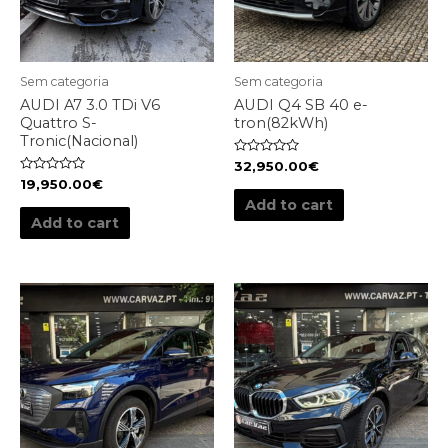
Sem categoria
Sem categoria
AUDI A7 3.0 TDi V6
AUDI Q4 SB 40 e-
Quattro S-
tron(82kWh)
Tronic(Nacional)
Rated
32,950.00
€
0
Rated
19,950.00
€
out
0
of
Add to cart
out
5
of
Add to cart
5