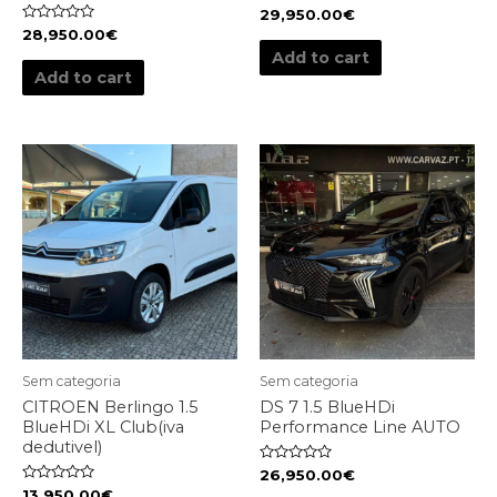
Rated
29,950.00
€
0
Rated
28,950.00
€
out
0
of
Add to cart
out
5
of
Add to cart
5
Sem categoria
Sem categoria
CITROEN Berlingo 1.5
DS 7 1.5 BlueHDi
BlueHDi XL Club(iva
Performance Line AUTO
dedutivel)
Rated
26,950.00
€
0
Rated
13,950.00
€