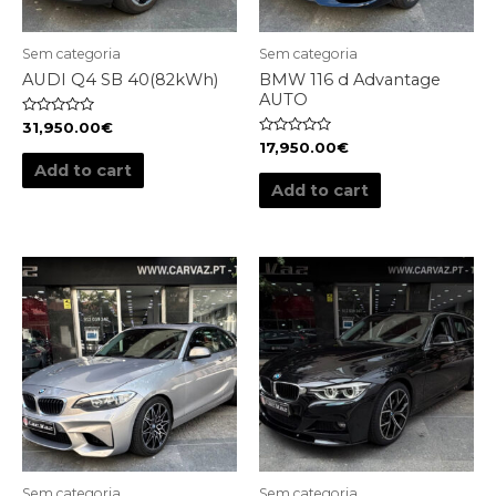
Sem categoria
Sem categoria
AUDI Q4 SB 40(82kWh)
BMW 116 d Advantage
AUTO
Rated
31,950.00
€
0
Rated
17,950.00
€
out
0
of
Add to cart
out
5
of
Add to cart
5
Sem categoria
Sem categoria