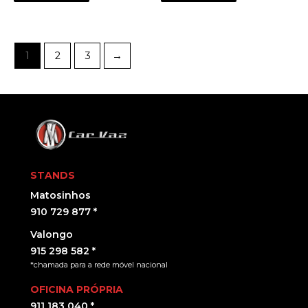
1
2
3
→
STANDS
Matosinhos
910 729 877 *
Valongo
915 298 582 *
*chamada para a rede móvel nacional
OFICINA PRÓPRIA
911 183 040 *